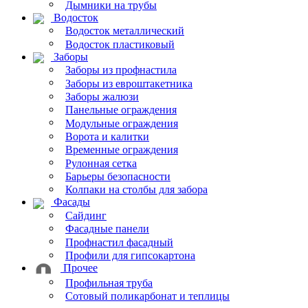
Дымники на трубы
Водосток
Водосток металлический
Водосток пластиковый
Заборы
Заборы из профнастила
Заборы из евроштакетника
Заборы жалюзи
Панельные ограждения
Модульные ограждения
Ворота и калитки
Временные ограждения
Рулонная сетка
Барьеры безопасности
Колпаки на столбы для забора
Фасады
Сайдинг
Фасадные панели
Профнастил фасадный
Профили для гипсокартона
Прочее
Профильная труба
Сотовый поликарбонат и теплицы