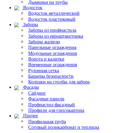
Дымники на трубы
Водосток
Водосток металлический
Водосток пластиковый
Заборы
Заборы из профнастила
Заборы из евроштакетника
Заборы жалюзи
Панельные ограждения
Модульные ограждения
Ворота и калитки
Временные ограждения
Рулонная сетка
Барьеры безопасности
Колпаки на столбы для забора
Фасады
Сайдинг
Фасадные панели
Профнастил фасадный
Профили для гипсокартона
Прочее
Профильная труба
Сотовый поликарбонат и теплицы