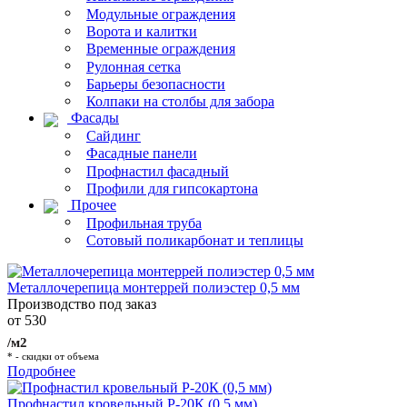
Модульные ограждения
Ворота и калитки
Временные ограждения
Рулонная сетка
Барьеры безопасности
Колпаки на столбы для забора
Фасады
Сайдинг
Фасадные панели
Профнастил фасадный
Профили для гипсокартона
Прочее
Профильная труба
Сотовый поликарбонат и теплицы
Металлочерепица монтеррей полиэстер 0,5 мм
Производство под заказ
от 530
/м2
* - скидки от объема
Подробнее
Профнастил кровельный Р-20К (0,5 мм)