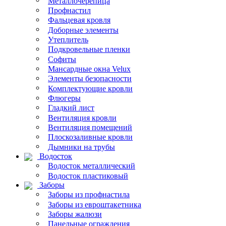
Металлочерепица
Профнастил
Фальцевая кровля
Доборные элементы
Утеплитель
Подкровельные пленки
Софиты
Мансардные окна Velux
Элементы безопасности
Комплектующие кровли
Флюгеры
Гладкий лист
Вентиляция кровли
Вентиляция помещений
Плоскозаливные кровли
Дымники на трубы
Водосток
Водосток металлический
Водосток пластиковый
Заборы
Заборы из профнастила
Заборы из евроштакетника
Заборы жалюзи
Панельные ограждения