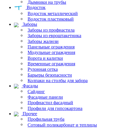
Дымники на трубы
Водосток
Водосток металлический
Водосток пластиковый
Заборы
Заборы из профнастила
Заборы из евроштакетника
Заборы жалюзи
Панельные ограждения
Модульные ограждения
Ворота и калитки
Временные ограждения
Рулонная сетка
Барьеры безопасности
Колпаки на столбы для забора
Фасады
Сайдинг
Фасадные панели
Профнастил фасадный
Профили для гипсокартона
Прочее
Профильная труба
Сотовый поликарбонат и теплицы