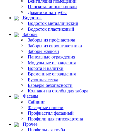
Вентиляция помещений
Плоскозаливные кровли
Дымники на трубы
Водосток
Водосток металлический
Водосток пластиковый
Заборы
Заборы из профнастила
Заборы из евроштакетника
Заборы жалюзи
Панельные ограждения
Модульные ограждения
Ворота и калитки
Временные ограждения
Рулонная сетка
Барьеры безопасности
Колпаки на столбы для забора
Фасады
Сайдинг
Фасадные панели
Профнастил фасадный
Профили для гипсокартона
Прочее
Профильная труба