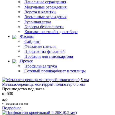
Панельные ограждения
Модульные ограждения
Ворота и калитки
Временные ограждения
Рулонная сетка
Барьеры безопасности
Колпаки на столбы для забора
Фасады
Сайдинг
Фасадные панели
Профнастил фасадный
Профили для гипсокартона
Прочее
Профильная труба
Сотовый поликарбонат и теплицы
Металлочерепица монтеррей полиэстер 0,5 мм
Производство под заказ
от 530
/м2
* - скидки от объема
Подробнее