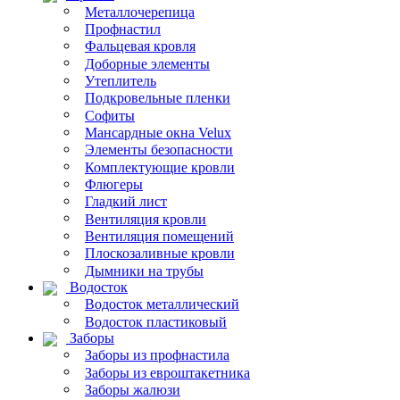
Металлочерепица
Профнастил
Фальцевая кровля
Доборные элементы
Утеплитель
Подкровельные пленки
Софиты
Мансардные окна Velux
Элементы безопасности
Комплектующие кровли
Флюгеры
Гладкий лист
Вентиляция кровли
Вентиляция помещений
Плоскозаливные кровли
Дымники на трубы
Водосток
Водосток металлический
Водосток пластиковый
Заборы
Заборы из профнастила
Заборы из евроштакетника
Заборы жалюзи