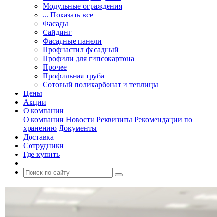
Модульные ограждения
... Показать все
Фасады
Сайдинг
Фасадные панели
Профнастил фасадный
Профили для гипсокартона
Прочее
Профильная труба
Сотовый поликарбонат и теплицы
Цены
Акции
О компании
О компании
Новости
Реквизиты
Рекомендации по
хранению
Документы
Доставка
Сотрудники
Где купить