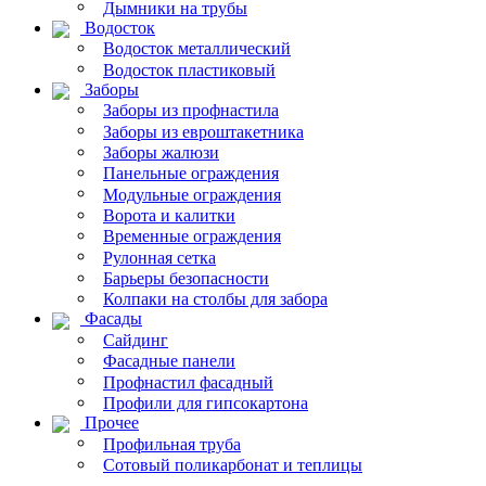
Дымники на трубы
Водосток
Водосток металлический
Водосток пластиковый
Заборы
Заборы из профнастила
Заборы из евроштакетника
Заборы жалюзи
Панельные ограждения
Модульные ограждения
Ворота и калитки
Временные ограждения
Рулонная сетка
Барьеры безопасности
Колпаки на столбы для забора
Фасады
Сайдинг
Фасадные панели
Профнастил фасадный
Профили для гипсокартона
Прочее
Профильная труба
Сотовый поликарбонат и теплицы