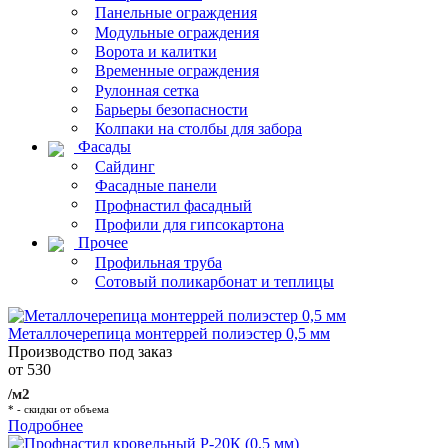
Панельные ограждения
Модульные ограждения
Ворота и калитки
Временные ограждения
Рулонная сетка
Барьеры безопасности
Колпаки на столбы для забора
Фасады
Сайдинг
Фасадные панели
Профнастил фасадный
Профили для гипсокартона
Прочее
Профильная труба
Сотовый поликарбонат и теплицы
Металлочерепица монтеррей полиэстер 0,5 мм
Производство под заказ
от 530
/м2
* - скидки от объема
Подробнее