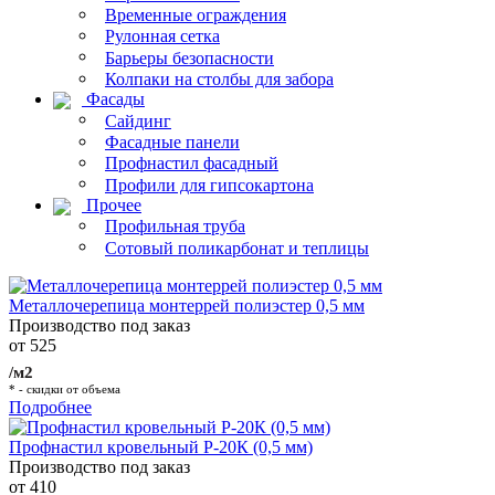
Временные ограждения
Рулонная сетка
Барьеры безопасности
Колпаки на столбы для забора
Фасады
Сайдинг
Фасадные панели
Профнастил фасадный
Профили для гипсокартона
Прочее
Профильная труба
Сотовый поликарбонат и теплицы
Металлочерепица монтеррей полиэстер 0,5 мм
Производство под заказ
от 525
/м2
* - скидки от объема
Подробнее
Профнастил кровельный Р-20К (0,5 мм)
Производство под заказ
от 410