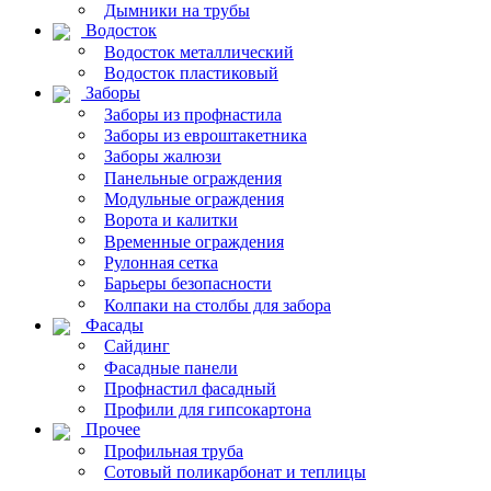
Дымники на трубы
Водосток
Водосток металлический
Водосток пластиковый
Заборы
Заборы из профнастила
Заборы из евроштакетника
Заборы жалюзи
Панельные ограждения
Модульные ограждения
Ворота и калитки
Временные ограждения
Рулонная сетка
Барьеры безопасности
Колпаки на столбы для забора
Фасады
Сайдинг
Фасадные панели
Профнастил фасадный
Профили для гипсокартона
Прочее
Профильная труба
Сотовый поликарбонат и теплицы