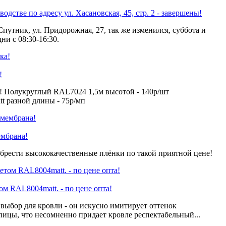
одстве по адресу ул. Хасановская, 45, стр. 2 - завершены!
Спутник, ул. Придорожная, 27, так же изменился, суббота и
ни с 08:30-16:30.
!
! Полукруглый RAL7024 1,5м высотой - 140р/шт
 разной длины - 75р/мп
ембрана!
брести высококачественные плёнки по такой приятной цене!
 RAL8004matt. - по цене опта!
ыбор для кровли - он искусно имитирует оттенок
пицы, что несомненно придает кровле респектабельный...