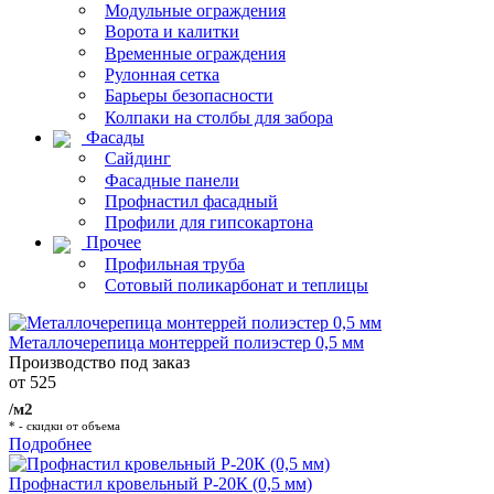
Модульные ограждения
Ворота и калитки
Временные ограждения
Рулонная сетка
Барьеры безопасности
Колпаки на столбы для забора
Фасады
Сайдинг
Фасадные панели
Профнастил фасадный
Профили для гипсокартона
Прочее
Профильная труба
Сотовый поликарбонат и теплицы
Металлочерепица монтеррей полиэстер 0,5 мм
Производство под заказ
от 525
/м2
* - скидки от объема
Подробнее
Профнастил кровельный Р-20К (0,5 мм)