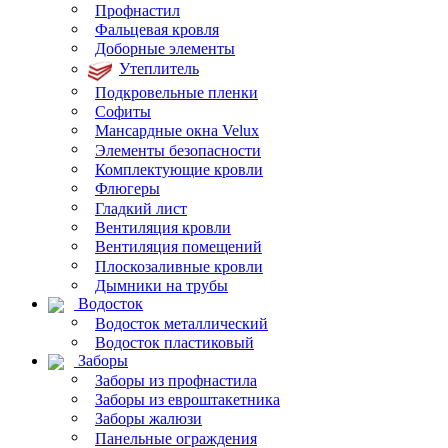
Профнастил
Фальцевая кровля
Доборные элементы
Утеплитель
Подкровельные пленки
Софиты
Мансардные окна Velux
Элементы безопасности
Комплектующие кровли
Флюгеры
Гладкий лист
Вентиляция кровли
Вентиляция помещений
Плоскозаливные кровли
Дымники на трубы
Водосток
Водосток металлический
Водосток пластиковый
Заборы
Заборы из профнастила
Заборы из евроштакетника
Заборы жалюзи
Панельные ограждения