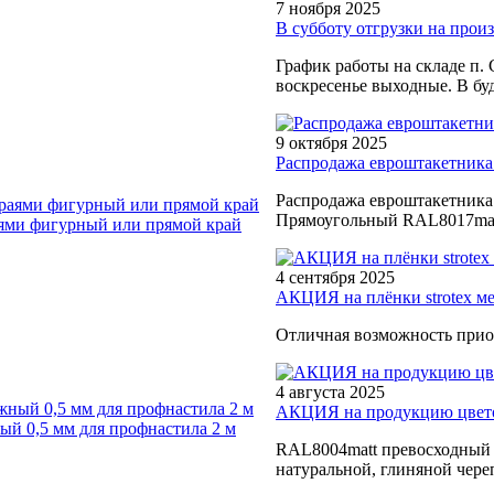
7 ноября 2025
В субботу отгрузки на произв
График работы на складе п. 
воскресенье выходные. В буд
9 октября 2025
Распродажа евроштакетника
Распродажа евроштакетника
Прямоугольный RAL8017matt
ями фигурный или прямой край
4 сентября 2025
АКЦИЯ на плёнки strotex м
Отличная возможность прио
4 августа 2025
АКЦИЯ на продукцию цветом
й 0,5 мм для профнастила 2 м
RAL8004matt превосходный в
натуральной, глиняной чере