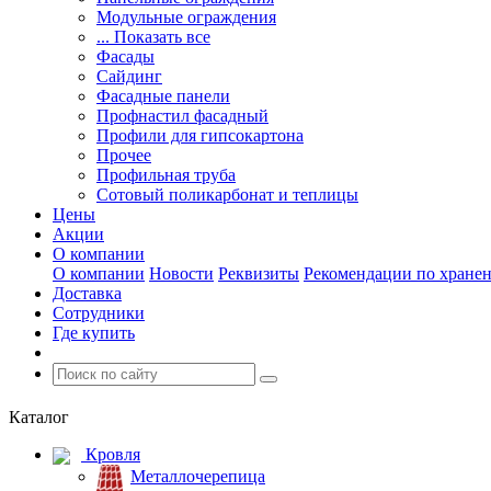
Модульные ограждения
... Показать все
Фасады
Сайдинг
Фасадные панели
Профнастил фасадный
Профили для гипсокартона
Прочее
Профильная труба
Сотовый поликарбонат и теплицы
Цены
Акции
О компании
О компании
Новости
Реквизиты
Рекомендации по хране
Доставка
Сотрудники
Где купить
Каталог
Кровля
Металлочерепица