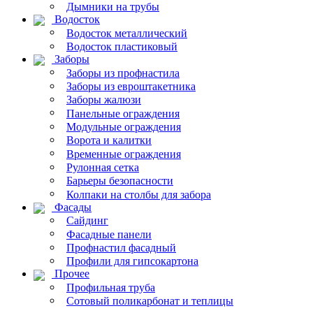
Дымники на трубы
Водосток
Водосток металлический
Водосток пластиковый
Заборы
Заборы из профнастила
Заборы из евроштакетника
Заборы жалюзи
Панельные ограждения
Модульные ограждения
Ворота и калитки
Временные ограждения
Рулонная сетка
Барьеры безопасности
Колпаки на столбы для забора
Фасады
Сайдинг
Фасадные панели
Профнастил фасадный
Профили для гипсокартона
Прочее
Профильная труба
Сотовый поликарбонат и теплицы