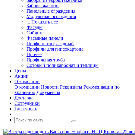
Заборы из евроштакетника
Заборы жалюзи
Панельные ограждения
Модульные ограждения
... Показать все
Фасады
Сайдинг
Фасадные панели
Профнастил фасадный
Профили для гипсокартона
Прочее
Профильная труба
Сотовый поликарбонат и теплицы
Цены
Акции
О компании
О компании
Новости
Реквизиты
Рекомендации по
хранению
Документы
Доставка
Сотрудники
Где купить