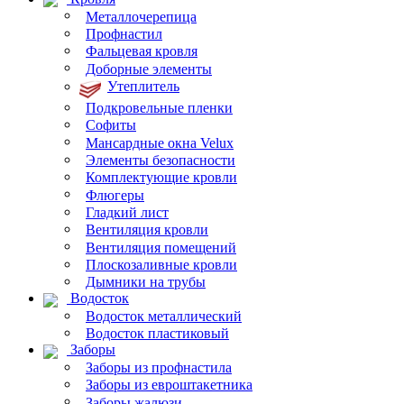
Металлочерепица
Профнастил
Фальцевая кровля
Доборные элементы
Утеплитель
Подкровельные пленки
Софиты
Мансардные окна Velux
Элементы безопасности
Комплектующие кровли
Флюгеры
Гладкий лист
Вентиляция кровли
Вентиляция помещений
Плоскозаливные кровли
Дымники на трубы
Водосток
Водосток металлический
Водосток пластиковый
Заборы
Заборы из профнастила
Заборы из евроштакетника
Заборы жалюзи