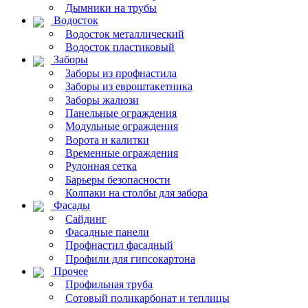
Дымники на трубы
Водосток
Водосток металлический
Водосток пластиковый
Заборы
Заборы из профнастила
Заборы из евроштакетника
Заборы жалюзи
Панельные ограждения
Модульные ограждения
Ворота и калитки
Временные ограждения
Рулонная сетка
Барьеры безопасности
Колпаки на столбы для забора
Фасады
Сайдинг
Фасадные панели
Профнастил фасадный
Профили для гипсокартона
Прочее
Профильная труба
Сотовый поликарбонат и теплицы