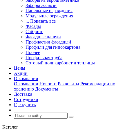
Заборы из евроштакетника
Заборы жалюзи
Панельные ограждения
Модульные ограждения
... Показать все
Фасады
Сайдинг
Фасадные панели
Профнастил фасадный
Профили для гипсокартона
Прочее
Профильная труба
Сотовый поликарбонат и теплицы
Цены
Акции
О компании
О компании
Новости
Реквизиты
Рекомендации по
хранению
Документы
Доставка
Сотрудники
Где купить
Каталог