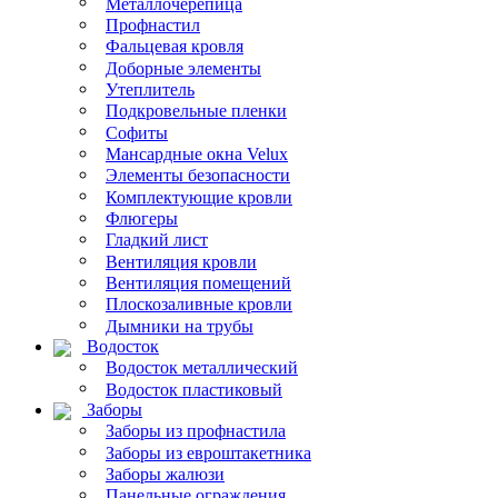
Металлочерепица
Профнастил
Фальцевая кровля
Доборные элементы
Утеплитель
Подкровельные пленки
Софиты
Мансардные окна Velux
Элементы безопасности
Комплектующие кровли
Флюгеры
Гладкий лист
Вентиляция кровли
Вентиляция помещений
Плоскозаливные кровли
Дымники на трубы
Водосток
Водосток металлический
Водосток пластиковый
Заборы
Заборы из профнастила
Заборы из евроштакетника
Заборы жалюзи
Панельные ограждения