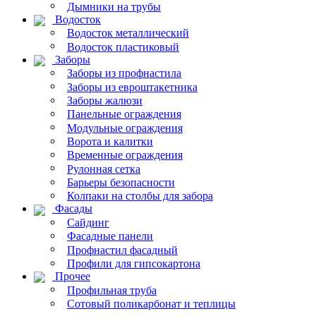
Дымники на трубы
Водосток
Водосток металлический
Водосток пластиковый
Заборы
Заборы из профнастила
Заборы из евроштакетника
Заборы жалюзи
Панельные ограждения
Модульные ограждения
Ворота и калитки
Временные ограждения
Рулонная сетка
Барьеры безопасности
Колпаки на столбы для забора
Фасады
Сайдинг
Фасадные панели
Профнастил фасадный
Профили для гипсокартона
Прочее
Профильная труба
Сотовый поликарбонат и теплицы