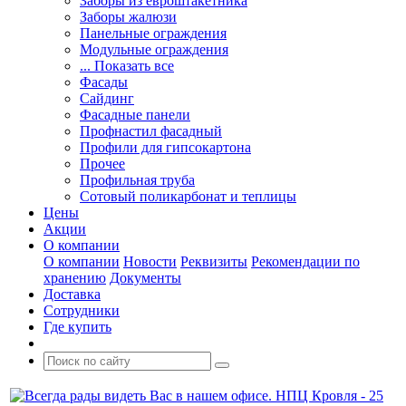
Заборы из евроштакетника
Заборы жалюзи
Панельные ограждения
Модульные ограждения
... Показать все
Фасады
Сайдинг
Фасадные панели
Профнастил фасадный
Профили для гипсокартона
Прочее
Профильная труба
Сотовый поликарбонат и теплицы
Цены
Акции
О компании
О компании
Новости
Реквизиты
Рекомендации по
хранению
Документы
Доставка
Сотрудники
Где купить