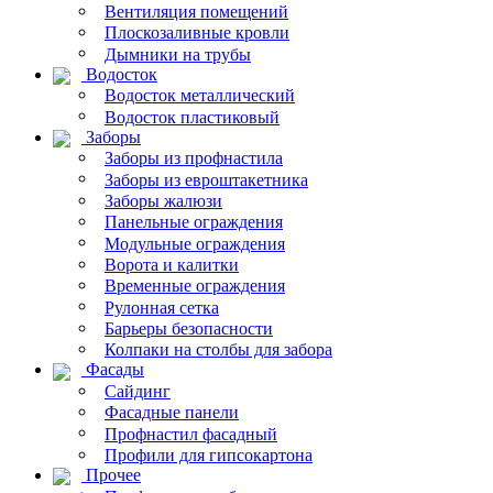
Вентиляция помещений
Плоскозаливные кровли
Дымники на трубы
Водосток
Водосток металлический
Водосток пластиковый
Заборы
Заборы из профнастила
Заборы из евроштакетника
Заборы жалюзи
Панельные ограждения
Модульные ограждения
Ворота и калитки
Временные ограждения
Рулонная сетка
Барьеры безопасности
Колпаки на столбы для забора
Фасады
Сайдинг
Фасадные панели
Профнастил фасадный
Профили для гипсокартона
Прочее