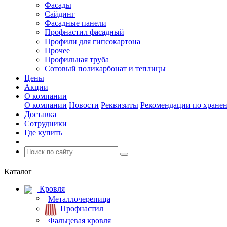
Фасады
Сайдинг
Фасадные панели
Профнастил фасадный
Профили для гипсокартона
Прочее
Профильная труба
Сотовый поликарбонат и теплицы
Цены
Акции
О компании
О компании
Новости
Реквизиты
Рекомендации по хране
Доставка
Сотрудники
Где купить
Каталог
Кровля
Металлочерепица
Профнастил
Фальцевая кровля