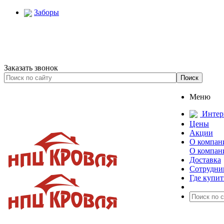
Заборы
Заказать звонок
Меню
Интер
Цены
Акции
О компан
О компан
Доставка
Сотрудни
Где купит