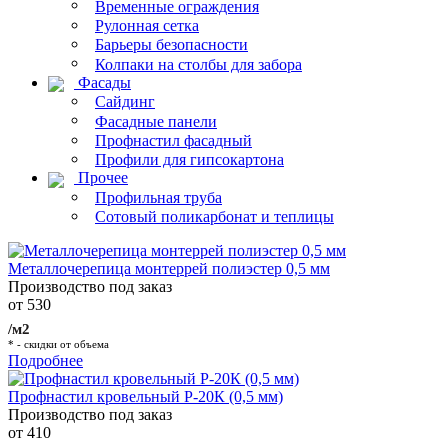
Временные ограждения
Рулонная сетка
Барьеры безопасности
Колпаки на столбы для забора
Фасады
Сайдинг
Фасадные панели
Профнастил фасадный
Профили для гипсокартона
Прочее
Профильная труба
Сотовый поликарбонат и теплицы
Металлочерепица монтеррей полиэстер 0,5 мм
Производство под заказ
от 530
/м2
* - скидки от объема
Подробнее
Профнастил кровельный Р-20К (0,5 мм)
Производство под заказ
от 410