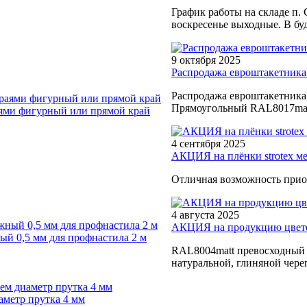
График работы на складе п. 
воскресенье выходные. В буд
9 октября 2025
Распродажа евроштакетника
Распродажа евроштакетника
Прямоугольный RAL8017matt
ями фигурный или прямой край
4 сентября 2025
АКЦИЯ на плёнки strotex м
Отличная возможность прио
4 августа 2025
АКЦИЯ на продукцию цветом
й 0,5 мм для профнастила 2 м
RAL8004matt превосходный в
натуральной, глиняной чере
аметр прутка 4 мм