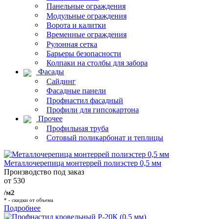
Панельные ограждения
Модульные ограждения
Ворота и калитки
Временные ограждения
Рулонная сетка
Барьеры безопасности
Колпаки на столбы для забора
Фасады
Сайдинг
Фасадные панели
Профнастил фасадный
Профили для гипсокартона
Прочее
Профильная труба
Сотовый поликарбонат и теплицы
Металлочерепица монтеррей полиэстер 0,5 мм
Производство под заказ
от 530
/м2
* - скидки от объема
Подробнее