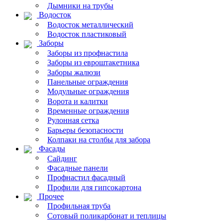
Дымники на трубы
Водосток
Водосток металлический
Водосток пластиковый
Заборы
Заборы из профнастила
Заборы из евроштакетника
Заборы жалюзи
Панельные ограждения
Модульные ограждения
Ворота и калитки
Временные ограждения
Рулонная сетка
Барьеры безопасности
Колпаки на столбы для забора
Фасады
Сайдинг
Фасадные панели
Профнастил фасадный
Профили для гипсокартона
Прочее
Профильная труба
Сотовый поликарбонат и теплицы