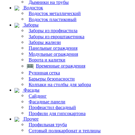
Дымники на трубы
Водосток
Водосток металлический
Водосток пластиковый
Заборы
Заборы из профнастила
Заборы из евроштакетника
Заборы жалюзи
Панельные ограждения
Модульные ограждения
Ворота и калитки
Временные ограждения
Рулонная сетка
Барьеры безопасности
Колпаки на столбы для забора
Фасады
Сайдинг
Фасадные панели
Профнастил фасадный
Профили для гипсокартона
Прочее
Профильная труба
Сотовый поликарбонат и теплицы