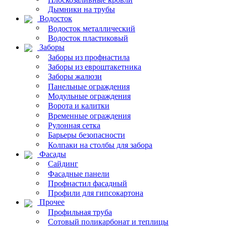
Дымники на трубы
Водосток
Водосток металлический
Водосток пластиковый
Заборы
Заборы из профнастила
Заборы из евроштакетника
Заборы жалюзи
Панельные ограждения
Модульные ограждения
Ворота и калитки
Временные ограждения
Рулонная сетка
Барьеры безопасности
Колпаки на столбы для забора
Фасады
Сайдинг
Фасадные панели
Профнастил фасадный
Профили для гипсокартона
Прочее
Профильная труба
Сотовый поликарбонат и теплицы