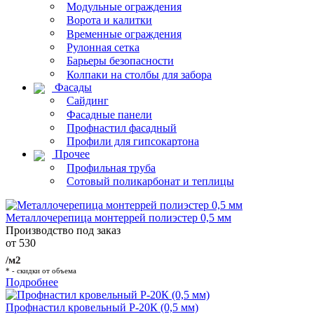
Модульные ограждения
Ворота и калитки
Временные ограждения
Рулонная сетка
Барьеры безопасности
Колпаки на столбы для забора
Фасады
Сайдинг
Фасадные панели
Профнастил фасадный
Профили для гипсокартона
Прочее
Профильная труба
Сотовый поликарбонат и теплицы
Металлочерепица монтеррей полиэстер 0,5 мм
Производство под заказ
от 530
/м2
* - скидки от объема
Подробнее
Профнастил кровельный Р-20К (0,5 мм)