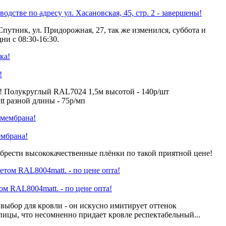
одстве по адресу ул. Хасановская, 45, стр. 2 - завершены!
Спутник, ул. Придорожная, 27, так же изменился, суббота и
ни с 08:30-16:30.
!
! Полукруглый RAL7024 1,5м высотой - 140р/шт
 разной длины - 75р/мп
ембрана!
брести высококачественные плёнки по такой приятной цене!
 RAL8004matt. - по цене опта!
ыбор для кровли - он искусно имитирует оттенок
пицы, что несомненно придает кровле респектабельный...