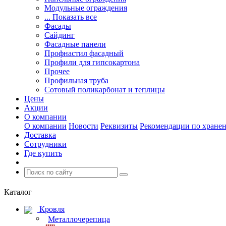
Модульные ограждения
... Показать все
Фасады
Сайдинг
Фасадные панели
Профнастил фасадный
Профили для гипсокартона
Прочее
Профильная труба
Сотовый поликарбонат и теплицы
Цены
Акции
О компании
О компании
Новости
Реквизиты
Рекомендации по хране
Доставка
Сотрудники
Где купить
Каталог
Кровля
Металлочерепица