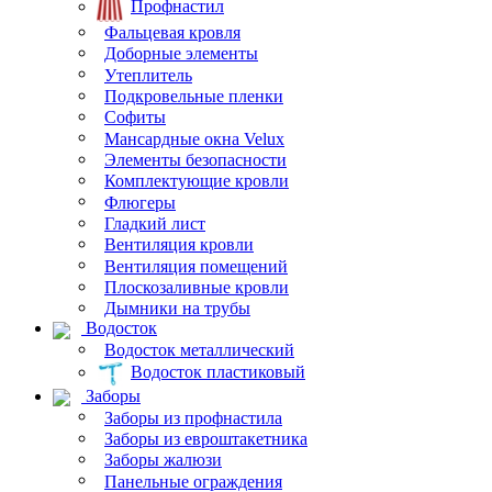
Профнастил
Фальцевая кровля
Доборные элементы
Утеплитель
Подкровельные пленки
Софиты
Мансардные окна Velux
Элементы безопасности
Комплектующие кровли
Флюгеры
Гладкий лист
Вентиляция кровли
Вентиляция помещений
Плоскозаливные кровли
Дымники на трубы
Водосток
Водосток металлический
Водосток пластиковый
Заборы
Заборы из профнастила
Заборы из евроштакетника
Заборы жалюзи
Панельные ограждения