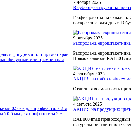
7 ноября 2025
В субботу отгрузки на произв
График работы на складе п. 
воскресенье выходные. В буд
9 октября 2025
Распродажа евроштакетника
Распродажа евроштакетника
Прямоугольный RAL8017matt
ями фигурный или прямой край
4 сентября 2025
АКЦИЯ на плёнки strotex м
Отличная возможность прио
4 августа 2025
АКЦИЯ на продукцию цветом
й 0,5 мм для профнастила 2 м
RAL8004matt превосходный в
натуральной, глиняной чере