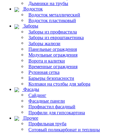
Дымники на трубы
Водосток
Водосток металлический
Водосток пластиковый
Заборы
Заборы из профнастила
Заборы из евроштакетника
Заборы жалюзи
Панельные ограждения
Модульные ограждения
Ворота и калитки
Временные ограждения
Рулонная сетка
Барьеры безопасности
Колпаки на столбы для забора
Фасады
Сайдинг
Фасадные панели
Профнастил фасадный
Профили для гипсокартона
Прочее
Профильная труба
Сотовый поликарбонат и теплицы