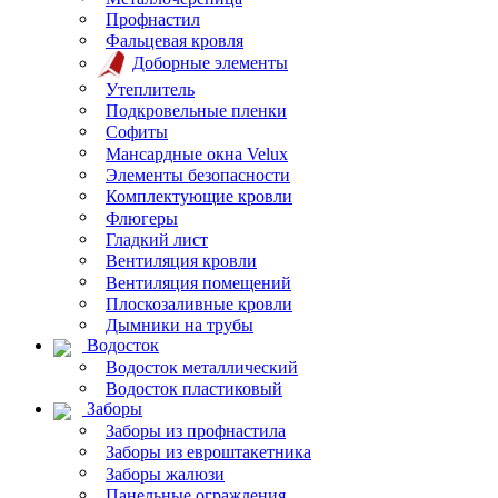
Профнастил
Фальцевая кровля
Доборные элементы
Утеплитель
Подкровельные пленки
Софиты
Мансардные окна Velux
Элементы безопасности
Комплектующие кровли
Флюгеры
Гладкий лист
Вентиляция кровли
Вентиляция помещений
Плоскозаливные кровли
Дымники на трубы
Водосток
Водосток металлический
Водосток пластиковый
Заборы
Заборы из профнастила
Заборы из евроштакетника
Заборы жалюзи
Панельные ограждения