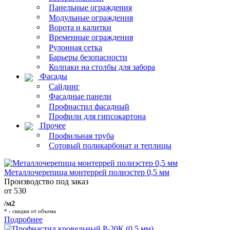
Панельные ограждения
Модульные ограждения
Ворота и калитки
Временные ограждения
Рулонная сетка
Барьеры безопасности
Колпаки на столбы для забора
Фасады
Сайдинг
Фасадные панели
Профнастил фасадный
Профили для гипсокартона
Прочее
Профильная труба
Сотовый поликарбонат и теплицы
Металлочерепица монтеррей полиэстер 0,5 мм
Производство под заказ
от 530
/м2
* - скидки от объема
Подробнее