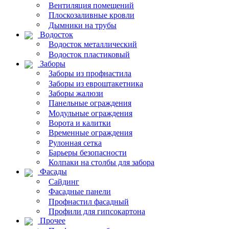
Вентиляция помещений
Плоскозаливные кровли
Дымники на трубы
Водосток
Водосток металлический
Водосток пластиковый
Заборы
Заборы из профнастила
Заборы из евроштакетника
Заборы жалюзи
Панельные ограждения
Модульные ограждения
Ворота и калитки
Временные ограждения
Рулонная сетка
Барьеры безопасности
Колпаки на столбы для забора
Фасады
Сайдинг
Фасадные панели
Профнастил фасадный
Профили для гипсокартона
Прочее