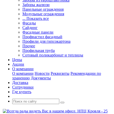
Заборы из евроштакетника
Заборы жалюзи
Панельные ограждения
Модульные ограждения
... Показать все
Фасады
Сайдинг
Фасадные панели
Профнастил фасадный
Профили для гипсокартона
Прочее
Профильная труба
Сотовый поликарбонат и теплицы
Цены
Акции
О компании
О компании
Новости
Реквизиты
Рекомендации по
хранению
Документы
Доставка
Сотрудники
Где купить