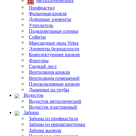
Металлочерепица
Профнастил
Фальцевая кровля
Доборные элементы
Утеплитель
Подкровельные пленки
Софиты
Мансардные окна Velux
Элементы безопасности
Комплектующие кровли
Флюгеры
Гладкий лист
Вентиляция кровли
Вентиляция помещений
Плоскозаливные кровли
Дымники на трубы
Водосток
Водосток металлический
Водосток пластиковый
Заборы
Заборы из профнастила
Заборы из евроштакетника
Заборы жалюзи