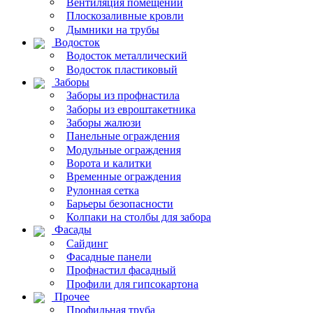
Вентиляция помещений
Плоскозаливные кровли
Дымники на трубы
Водосток
Водосток металлический
Водосток пластиковый
Заборы
Заборы из профнастила
Заборы из евроштакетника
Заборы жалюзи
Панельные ограждения
Модульные ограждения
Ворота и калитки
Временные ограждения
Рулонная сетка
Барьеры безопасности
Колпаки на столбы для забора
Фасады
Сайдинг
Фасадные панели
Профнастил фасадный
Профили для гипсокартона
Прочее
Профильная труба