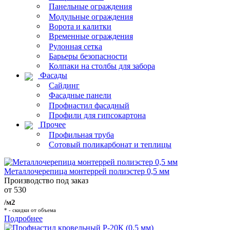
Панельные ограждения
Модульные ограждения
Ворота и калитки
Временные ограждения
Рулонная сетка
Барьеры безопасности
Колпаки на столбы для забора
Фасады
Сайдинг
Фасадные панели
Профнастил фасадный
Профили для гипсокартона
Прочее
Профильная труба
Сотовый поликарбонат и теплицы
Металлочерепица монтеррей полиэстер 0,5 мм
Производство под заказ
от 530
/м2
* - скидки от объема
Подробнее