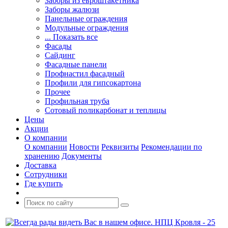
Заборы из евроштакетника
Заборы жалюзи
Панельные ограждения
Модульные ограждения
... Показать все
Фасады
Сайдинг
Фасадные панели
Профнастил фасадный
Профили для гипсокартона
Прочее
Профильная труба
Сотовый поликарбонат и теплицы
Цены
Акции
О компании
О компании
Новости
Реквизиты
Рекомендации по
хранению
Документы
Доставка
Сотрудники
Где купить