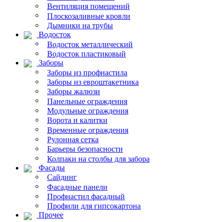
Вентиляция помещений
Плоскозаливные кровли
Дымники на трубы
Водосток
Водосток металлический
Водосток пластиковый
Заборы
Заборы из профнастила
Заборы из евроштакетника
Заборы жалюзи
Панельные ограждения
Модульные ограждения
Ворота и калитки
Временные ограждения
Рулонная сетка
Барьеры безопасности
Колпаки на столбы для забора
Фасады
Сайдинг
Фасадные панели
Профнастил фасадный
Профили для гипсокартона
Прочее