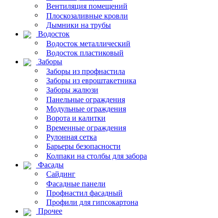
Вентиляция помещений
Плоскозаливные кровли
Дымники на трубы
Водосток
Водосток металлический
Водосток пластиковый
Заборы
Заборы из профнастила
Заборы из евроштакетника
Заборы жалюзи
Панельные ограждения
Модульные ограждения
Ворота и калитки
Временные ограждения
Рулонная сетка
Барьеры безопасности
Колпаки на столбы для забора
Фасады
Сайдинг
Фасадные панели
Профнастил фасадный
Профили для гипсокартона
Прочее