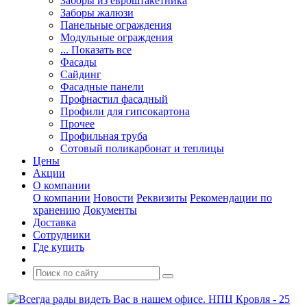
Заборы из евроштакетника
Заборы жалюзи
Панельные ограждения
Модульные ограждения
... Показать все
Фасады
Сайдинг
Фасадные панели
Профнастил фасадный
Профили для гипсокартона
Прочее
Профильная труба
Сотовый поликарбонат и теплицы
Цены
Акции
О компании
О компании
Новости
Реквизиты
Рекомендации по
хранению
Документы
Доставка
Сотрудники
Где купить