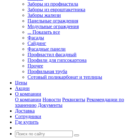
Заборы из профнастила
Заборы из евроштакетника
Заборы жалюзи
Панельные ограждения
Модульные ограждения
... Показать все
Фасады
Сайдинг
Фасадные панели
Профнастил фасадный
Профили для гипсокартона
Прочее
Профильная труба
Сотовый поликарбонат и теплицы
Цены
Акции
О компании
О компании
Новости
Реквизиты
Рекомендации по
хранению
Документы
Доставка
Сотрудники
Где купить