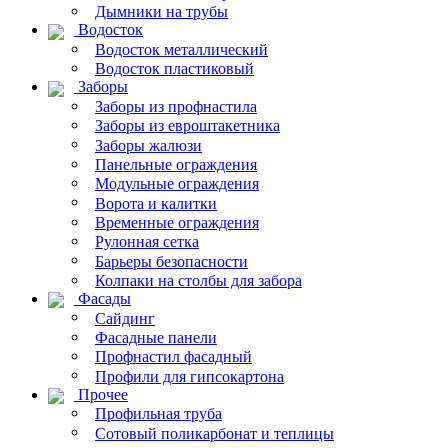
Дымники на трубы
Водосток
Водосток металлический
Водосток пластиковый
Заборы
Заборы из профнастила
Заборы из евроштакетника
Заборы жалюзи
Панельные ограждения
Модульные ограждения
Ворота и калитки
Временные ограждения
Рулонная сетка
Барьеры безопасности
Колпаки на столбы для забора
Фасады
Сайдинг
Фасадные панели
Профнастил фасадный
Профили для гипсокартона
Прочее
Профильная труба
Сотовый поликарбонат и теплицы