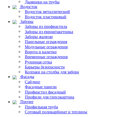
Дымники на трубы
Водосток
Водосток металлический
Водосток пластиковый
Заборы
Заборы из профнастила
Заборы из евроштакетника
Заборы жалюзи
Панельные ограждения
Модульные ограждения
Ворота и калитки
Временные ограждения
Рулонная сетка
Барьеры безопасности
Колпаки на столбы для забора
Фасады
Сайдинг
Фасадные панели
Профнастил фасадный
Профили для гипсокартона
Прочее
Профильная труба
Сотовый поликарбонат и теплицы