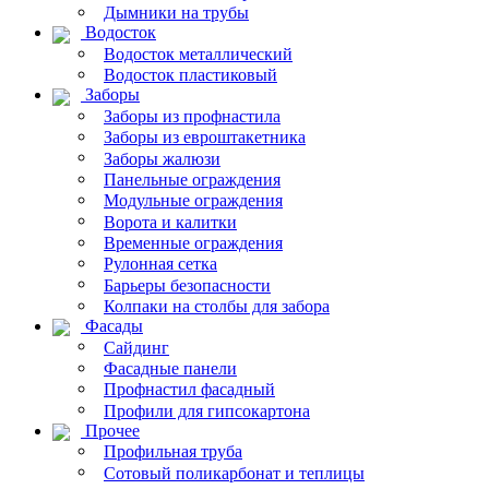
Дымники на трубы
Водосток
Водосток металлический
Водосток пластиковый
Заборы
Заборы из профнастила
Заборы из евроштакетника
Заборы жалюзи
Панельные ограждения
Модульные ограждения
Ворота и калитки
Временные ограждения
Рулонная сетка
Барьеры безопасности
Колпаки на столбы для забора
Фасады
Сайдинг
Фасадные панели
Профнастил фасадный
Профили для гипсокартона
Прочее
Профильная труба
Сотовый поликарбонат и теплицы