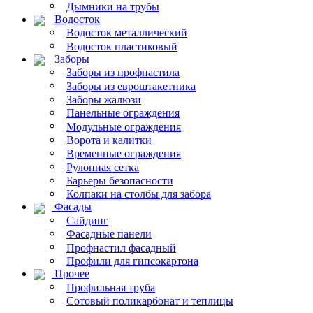
Дымники на трубы
Водосток
Водосток металлический
Водосток пластиковый
Заборы
Заборы из профнастила
Заборы из евроштакетника
Заборы жалюзи
Панельные ограждения
Модульные ограждения
Ворота и калитки
Временные ограждения
Рулонная сетка
Барьеры безопасности
Колпаки на столбы для забора
Фасады
Сайдинг
Фасадные панели
Профнастил фасадный
Профили для гипсокартона
Прочее
Профильная труба
Сотовый поликарбонат и теплицы