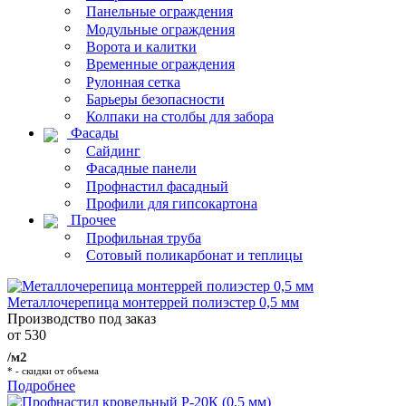
Панельные ограждения
Модульные ограждения
Ворота и калитки
Временные ограждения
Рулонная сетка
Барьеры безопасности
Колпаки на столбы для забора
Фасады
Сайдинг
Фасадные панели
Профнастил фасадный
Профили для гипсокартона
Прочее
Профильная труба
Сотовый поликарбонат и теплицы
Металлочерепица монтеррей полиэстер 0,5 мм
Производство под заказ
от 530
/м2
* - скидки от объема
Подробнее