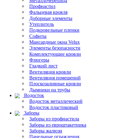
Металлочерепица
Профнастил
Фальцевая кровля
Доборные элементы
Утеплитель
Подкровельные пленки
Софиты
Мансардные окна Velux
Элементы безопасности
Комплектующие кровли
Флюгеры
Гладкий лист
Вентиляция кровли
Вентиляция помещений
Плоскозаливные кровли
Дымники на трубы
Водосток
Водосток металлический
Водосток пластиковый
Заборы
Заборы из профнастила
Заборы из евроштакетника
Заборы жалюзи
Панельные ограждения