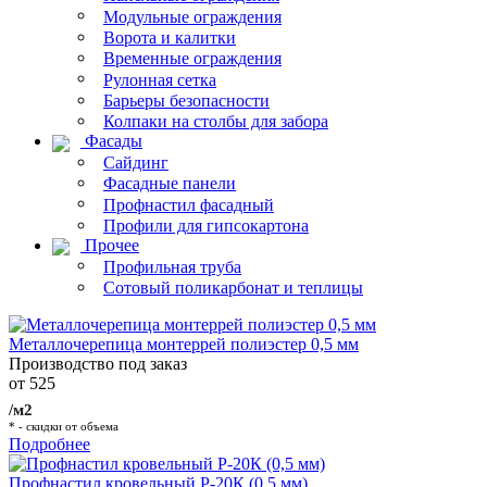
Модульные ограждения
Ворота и калитки
Временные ограждения
Рулонная сетка
Барьеры безопасности
Колпаки на столбы для забора
Фасады
Сайдинг
Фасадные панели
Профнастил фасадный
Профили для гипсокартона
Прочее
Профильная труба
Сотовый поликарбонат и теплицы
Металлочерепица монтеррей полиэстер 0,5 мм
Производство под заказ
от 525
/м2
* - скидки от объема
Подробнее
Профнастил кровельный Р-20К (0,5 мм)