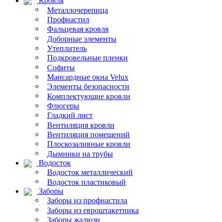
Кровля
Металлочерепица
Профнастил
Фальцевая кровля
Доборные элементы
Утеплитель
Подкровельные пленки
Софиты
Мансардные окна Velux
Элементы безопасности
Комплектующие кровли
Флюгеры
Гладкий лист
Вентиляция кровли
Вентиляция помещений
Плоскозаливные кровли
Дымники на трубы
Водосток
Водосток металлический
Водосток пластиковый
Заборы
Заборы из профнастила
Заборы из евроштакетника
Заборы жалюзи