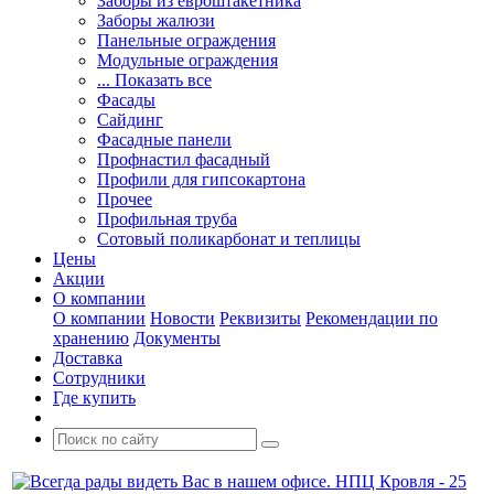
Заборы из евроштакетника
Заборы жалюзи
Панельные ограждения
Модульные ограждения
... Показать все
Фасады
Сайдинг
Фасадные панели
Профнастил фасадный
Профили для гипсокартона
Прочее
Профильная труба
Сотовый поликарбонат и теплицы
Цены
Акции
О компании
О компании
Новости
Реквизиты
Рекомендации по
хранению
Документы
Доставка
Сотрудники
Где купить