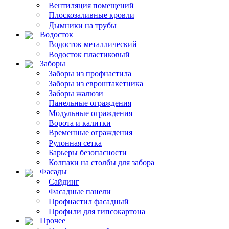
Вентиляция помещений
Плоскозаливные кровли
Дымники на трубы
Водосток
Водосток металлический
Водосток пластиковый
Заборы
Заборы из профнастила
Заборы из евроштакетника
Заборы жалюзи
Панельные ограждения
Модульные ограждения
Ворота и калитки
Временные ограждения
Рулонная сетка
Барьеры безопасности
Колпаки на столбы для забора
Фасады
Сайдинг
Фасадные панели
Профнастил фасадный
Профили для гипсокартона
Прочее