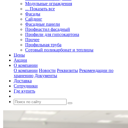
Модульные ограждения
... Показать все
Фасады
Сайдинг
Фасадные панели
Профнастил фасадный
Профили для гипсокартона
Прочее
Профильная труба
Сотовый поликарбонат и теплицы
Цены
Акции
О компании
О компании
Новости
Реквизиты
Рекомендации по
хранению
Документы
Доставка
Сотрудники
Где купить