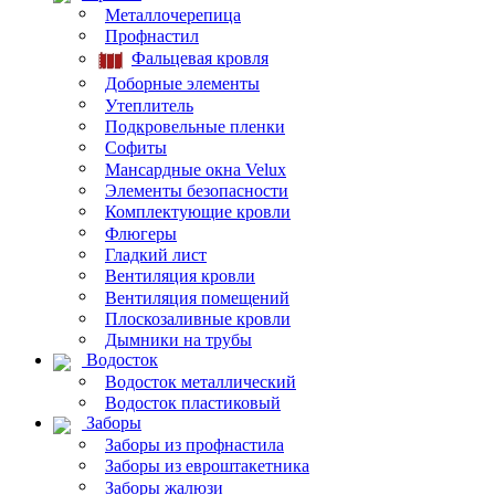
Металлочерепица
Профнастил
Фальцевая кровля
Доборные элементы
Утеплитель
Подкровельные пленки
Софиты
Мансардные окна Velux
Элементы безопасности
Комплектующие кровли
Флюгеры
Гладкий лист
Вентиляция кровли
Вентиляция помещений
Плоскозаливные кровли
Дымники на трубы
Водосток
Водосток металлический
Водосток пластиковый
Заборы
Заборы из профнастила
Заборы из евроштакетника
Заборы жалюзи