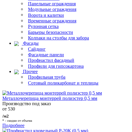
Панельные ограждения
Модульные ограждения
Ворота и калитки
Временные ограждения
Рулонная сетка
Барьеры безопасности
Колпаки на столбы для забора
Фасады
Сайдинг
Фасадные панели
Профнастил фасадный
Профили для гипсокартона
Прочее
Профильная труба
Сотовый поликарбонат и теплицы
Металлочерепица монтеррей полиэстер 0,5 мм
Производство под заказ
от 530
/м2
* - скидки от объема
Подробнее