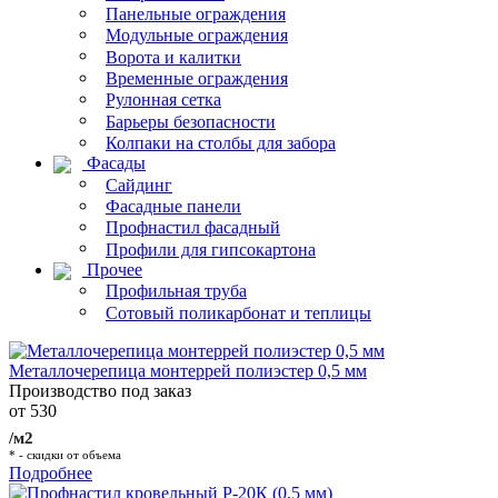
Панельные ограждения
Модульные ограждения
Ворота и калитки
Временные ограждения
Рулонная сетка
Барьеры безопасности
Колпаки на столбы для забора
Фасады
Сайдинг
Фасадные панели
Профнастил фасадный
Профили для гипсокартона
Прочее
Профильная труба
Сотовый поликарбонат и теплицы
Металлочерепица монтеррей полиэстер 0,5 мм
Производство под заказ
от 530
/м2
* - скидки от объема
Подробнее