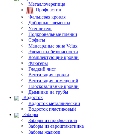
Металлочерепица
Профнастил
Фальцевая кровля
Доборные элементы
Утеплитель
Подкровельные пленки
Софиты
Мансардные окна Velux
Элементы безопасности
Комплектующие кровли
Флюгеры
Гладкий лист
Вентиляция кровли
Вентиляция помещений
Плоскозаливные кровли
Дымники на трубы
Водосток
Водосток металлический
Водосток пластиковый
Заборы
Заборы из профнастила
Заборы из евроштакетника
Заборы жалюзи