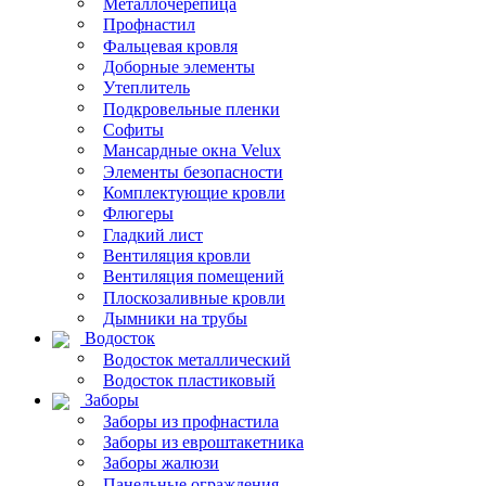
Металлочерепица
Профнастил
Фальцевая кровля
Доборные элементы
Утеплитель
Подкровельные пленки
Софиты
Мансардные окна Velux
Элементы безопасности
Комплектующие кровли
Флюгеры
Гладкий лист
Вентиляция кровли
Вентиляция помещений
Плоскозаливные кровли
Дымники на трубы
Водосток
Водосток металлический
Водосток пластиковый
Заборы
Заборы из профнастила
Заборы из евроштакетника
Заборы жалюзи
Панельные ограждения