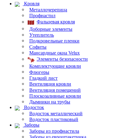
Кровля
Металлочерепица
Профнастил
Фальцевая кровля
Доборные элементы
Утеплитель
Подкровельные пленки
Софиты
Мансардные окна Velux
Элементы безопасности
Комплектующие кровли
Флюгеры
Гладкий лист
Вентиляция кровли
Вентиляция помещений
Плоскозаливные кровли
Дымники на трубы
Водосток
Водосток металлический
Водосток пластиковый
Заборы
Заборы из профнастила
Заборы из евроштакетника