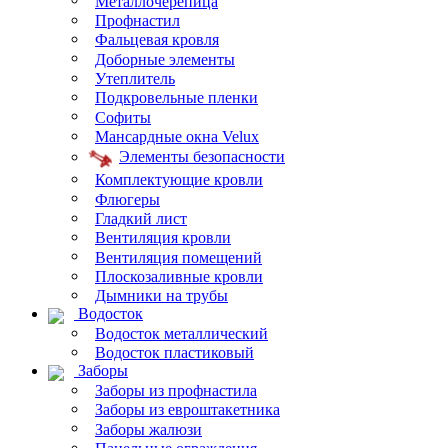
Металлочерепица
Профнастил
Фальцевая кровля
Доборные элементы
Утеплитель
Подкровельные пленки
Софиты
Мансардные окна Velux
Элементы безопасности
Комплектующие кровли
Флюгеры
Гладкий лист
Вентиляция кровли
Вентиляция помещений
Плоскозаливные кровли
Дымники на трубы
Водосток
Водосток металлический
Водосток пластиковый
Заборы
Заборы из профнастила
Заборы из евроштакетника
Заборы жалюзи