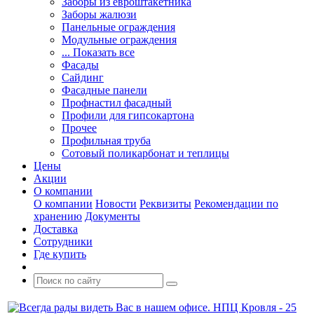
Заборы из евроштакетника
Заборы жалюзи
Панельные ограждения
Модульные ограждения
... Показать все
Фасады
Сайдинг
Фасадные панели
Профнастил фасадный
Профили для гипсокартона
Прочее
Профильная труба
Сотовый поликарбонат и теплицы
Цены
Акции
О компании
О компании
Новости
Реквизиты
Рекомендации по
хранению
Документы
Доставка
Сотрудники
Где купить