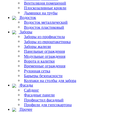
Вентиляция помещений
Плоскозаливные кровли
Дымники на трубы
Водосток
Водосток металлический
Водосток пластиковый
Заборы
Заборы из профнастила
Заборы из евроштакетника
Заборы жалюзи
Панельные ограждения
Модульные ограждения
Ворота и калитки
Временные ограждения
Рулонная сетка
Барьеры безопасности
Колпаки на столбы для забора
Фасады
Сайдинг
Фасадные панели
Профнастил фасадный
Профили для гипсокартона
Прочее