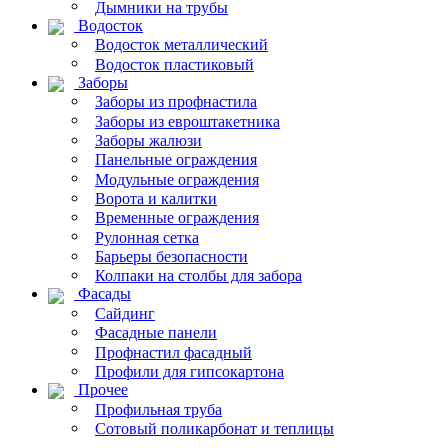
Дымники на трубы
Водосток
Водосток металлический
Водосток пластиковый
Заборы
Заборы из профнастила
Заборы из евроштакетника
Заборы жалюзи
Панельные ограждения
Модульные ограждения
Ворота и калитки
Временные ограждения
Рулонная сетка
Барьеры безопасности
Колпаки на столбы для забора
Фасады
Сайдинг
Фасадные панели
Профнастил фасадный
Профили для гипсокартона
Прочее
Профильная труба
Сотовый поликарбонат и теплицы